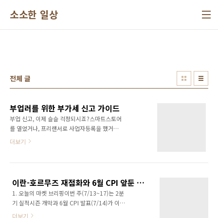
본문 바로가기
소소한 일상
전체 글
부업러를 위한 부가세 신고 가이드
부업 신고, 이제 슬슬 걱정되시죠?스마트스토어
를 열었거나, 프리랜서로 사업자등록을 했거나,
유튜브·블로그 크리에이터로 수익이 생겨서 사
더보기
업자를 낸 분들 — 본업이 있는 상태로 부업 사업
자를 병행하다 보면 반드시 마주치는 벽이 있습
니다. 바로 부가가치세 신고입니다.2026년 제1
기 부가가치세 확정신고 기한은 원래 7월 25일
이란-호르무즈 재점화와 6월 CPI 앞둔 관망장 — 2026년 7월 13일 경제 리포트
이지만, 올해는 토요일과 겹쳐 2026년 7월 27
1. 오늘의 마켓 브리핑이번 주(7/13~17)는 2분
일(월)까지로 확정됐습니다. 지금이 딱 신고를
기 실적시즌 개막과 6월 CPI 발표(7/14)가 이
준비하기 시작해야 할 타이밍입니다.이 글은 세
란-호르무즈 사태 재확전과 겹치는, 변수가 많은
무사 없이 혼자서, 처음으로 부가세를 신고해야
더보기