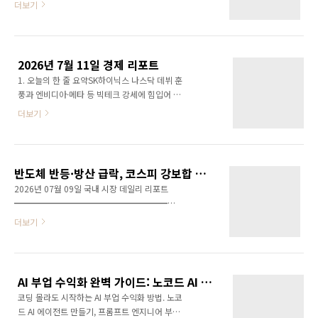
더보기
습니다.⚠️ 아래 수익 관련 언급은 모두 "편차가
창업 프로젝트"입니다. 1차 모집이 올해 상반기
크다"는 전제하에 참고용으로만 봐주세요. 정확
마감된 데 이어, 2차 모집이 선발 인원을 대폭 늘
한 수치는 개인 역량, 투입 시간, 플랫폼 정책에
리고 자격 요건도 완화해 다시 열릴 예정으로 알
따라 크게 달라집니다.목차왜 지금 AI 부업인가
려져 있습니다.이 글에서는 모두의 창업 프로젝
프롬프트·템플릿 판매AI 콘텐츠 제작 (전자책·
2026년 7월 11일 경제 리포트
트가 어떤 사업인지, 누가 신청할 수 있는지, 실
블..
1. 오늘의 한 줄 요약SK하이닉스 나스닥 데뷔 훈
제 신청 절차는 어떻게 되는지를 정리했습니다.
풍과 엔비디아·메타 등 빅테크 강세에 힘입어 뉴
다만 아래 지원금액·모집 인원·일정 등 구체 수
욕증시 3대 지수가 나란히 상승 마감했다. 다만
치는 최신 뉴스·정리글을 종합한 내용으로, 발행
더보기
호르무즈 해협을 둘러싼 이란-미국 군사 긴장이
시점 공식 공고와 다를 수 있습니다. 실제 신청
재점화되면서 유가·안전자산 흐름의 최대 변수
전에는 반드시 K-Startup과 기업마당의 공식 공
로 떠올랐다.2. 미국 증시 마감 시황7월 10일
고문을 직접 확인하시기 바랍니다.목차모두의
(금) 뉴욕증시는 3대 지수 모두 상승 마감했다.지
창업 프로젝트란2차 모집, 1차와 달라지는 점신
반도체 반등·방산 급락, 코스피 강보합 마감 | 2026.07.09 데일리
수종가전일 대비주간
청 자격 ..
2026년 07월 09일 국내 시장 데일리 리포트
(07/02→07/10)S&P5007,575.39+0.41%
━━━━━━━━━━━━━━━━━━━①
(+31.07p)+1.23%나스닥종합
오늘의 시장 요약
더보기
26,281.61+0.29% (+74.72p)+1.74%다우존
━━━━━━━━━━━━━━━━━━━
스52,637.01+0.29% (+149.60p)-0.50%엔비
KOSPI 7,291.91 pt (▲ 45.12 pt /
디아(NVDA)가 +4.03%($210.96) 급등하며 지
+0.62%) KOSDAQ 794.00 pt (▲ 9.00 pt
수 상승을 견인했고, 메타도 언론 보도 기준
/ +1.15%) 원/달러 1,504.93원 (▼ 0.30원
+6%대 강세를 보였다(메타 개별 수치는..
AI 부업 수익화 완벽 가이드: 노코드 AI 에이전트 만들기부터 AI 자동화 컨설팅 시작하기까지
/ -0.02%) WTI유가 $74.70 (▲ $0.66 /
코딩 몰라도 시작하는 AI 부업 수익화 방법. 노코
+0.89%) 전일(7월 8일) KOSPI는 반도체 쇼크
드 AI 에이전트 만들기, 프롬프트 엔지니어 부업,
로 -5.35%(7,246.79) 급락했지만,오늘은 SK하