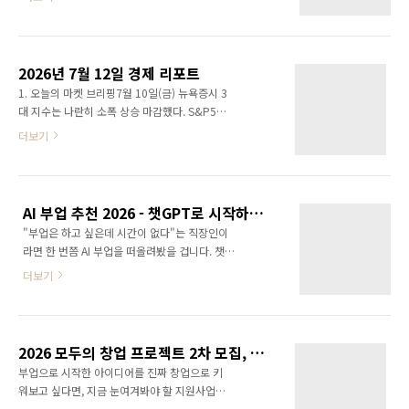
한 주다.7/11(토) 이란이 호르무즈 해협에서 선
하는 부업 사업자를 위한 실전 가이드입니다. 어
박을 공격했고 미군이 재보복 공습을 이어갔
려운 세법 용어보다는 "나는 신고 대상인지, 뭘
다.7/12(일) 미 중부사령부는 "호르무즈 해협은
준비해야 하는지, 홈택스에서 실제로 어떻게 클
개방돼 있다"고 발표했으나, 이란 페르시아만 해
릭하면 되는지"에 집중했습니다.※ 이 글의 신고
2026년 7월 12일 경제 리포트
협청은 "미군의 불법 개입"을 이유로 해협 폐쇄
기한·기준금액 ..
1. 오늘의 마켓 브리핑7월 10일(금) 뉴욕증시 3
를 선언했다. 오만 연안 남쪽 항로는 유지되고 있
대 지수는 나란히 소폭 상승 마감했다. S&P500
지만 통행량은 전쟁 전 하루 약 140척 대비 감소
은 +0.42%, 나스닥종합은 +0.29%, 다우존스
더보기
한 상태다.미군은 이란 내 약 140개 표적(미사일
는 +0.29% 올랐다. S&P500은 7월 10일(금)
·드론 발사장, 탄약고, 통신시설 등)을 타격했고,
기준 사상 최고 종가 대비 약 0.45% 낮은 수준
이란은 바레인·요르단·쿠웨이트·오만·카타르
까지 근접했지만, 아직 신고가 경신에는 이르지
주둔 미군 자산에 드론·미사일로 보복했다.지정
못했다.같은 날 SK하이닉스 ADR이 나스닥 데뷔
학 리스크와 물가지표 발표가 겹치면..
AI 부업 추천 2026 - 챗GPT로 시작하는 현실적인 방법 4가지
첫날 12.8%~13%대 급등하며, 265억 달러 규
"부업은 하고 싶은데 시간이 없다"는 직장인이
모로 외국기업 사상 최대 미국 IPO를 기록해 시
라면 한 번쯤 AI 부업을 떠올려봤을 겁니다. 챗
장의 이목을 끌었다.배경에는 이란-호르무즈 해
GPT, 클로드 같은 생성형 AI 도구가 대중화되면
협을 둘러싼 지정학적 긴장이 자리한다. 유가 급
더보기
서, 예전에는 전문가만 하던 작업의 진입장벽이
등락이 에너지·소비재 업종 명암을 갈랐고, 10
눈에 띄게 낮아졌기 때문입니다.다만 "AI로 억대
년물 국채금리 5% 근접 우려도 변동성 요인으로
수익"류의 자극적인 문구에 혹하기보다는, 실제
거론된다.2. 미국 증시 — S&P500 / 나스닥 /
로 어떤 방식이 있고 어떻게 시작하면 되는지부
다우지수종가전..
2026 모두의 창업 프로젝트 2차 모집, 직장인도 신청 가능할까? 자격·절차 정리
터 차근차근 짚어보는 게 먼저입니다. 이번 글에
부업으로 시작한 아이디어를 진짜 창업으로 키
서는 초보 직장인도 퇴근 후 시간을 활용해 시작
워보고 싶다면, 지금 눈여겨봐야 할 지원사업이
할 수 있는 AI 부업 4가지를 방법 위주로 정리했
있습니다. 중소벤처기업부가 주관하는 "모두의