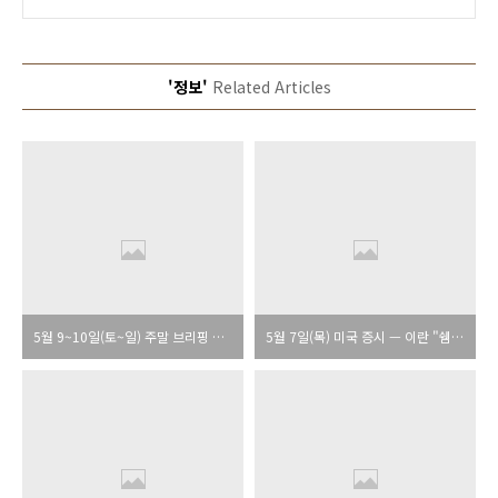
'정보'
Related Articles
5월 9~10일(토~일) 주말 브리핑 — NFP 115K 어닝 시즌 완주, S&P 7,398 6주 연속 상승, 이란 제안서 교착
5월 7일(목) 미국 증시 — 이란 "쉠 항 폭격" 주장에 S&P -0.38% 반락, 다우 장중 50,000 돌파 후 반납