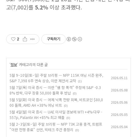
고(7,002)를
5.2%
이상 초과했다.
2
구독하기
'
정보
' 카테고리의 다른 글
5월 9~10일(토~일) 주말 브리핑 — NFP 115K 어닝 시즌 완주,
2026.05.11
S&P 7,398 6주 연속 상승, 이란 제안서 교착
(1)
5월 7일(목) 미국 증시 — 이란 "쉠 항 폭격" 주장에 S&P -0.3
2026.05.08
8% 반락, 다우 장중 50,000 돌파 후 반납
(0)
5월 5일(화) 미국 증시 — 어제 낙폭 전량 회복, 비트코인 $80,0
2026.05.06
00 돌파, AMD AH +38% 어닝 비트
(0)
5월 4일(월) 미국 증시 — UAE 미사일 경보에 WTI +4%·다우 -
2026.05.05
557p, Palantir AH +85% 최고 매출
(0)
5월 2~3일(토~일) 주말 브리핑 — NFP 73K 고용 충격, 트럼프
2026.05.04
"이란 전쟁 종료" 선언, 빅테크 주간 총정리
(0)