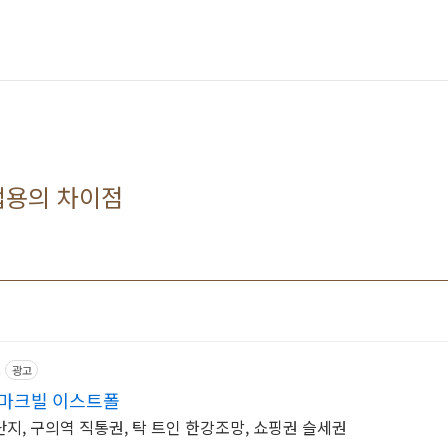
업용의 차이점
m
광고
리마크빌 이스트폴
지, 구의역 직통권, 탁 트인 한강조망, 쇼핑권 슬세권